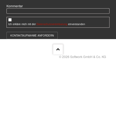
Kommentar
Ich erkläre mich mit der
Datenschutzvereinbarung
einverstanden
KONTAKTAUFNAHME ANFORDERN
© 2026 Softwork GmbH & Co. KG