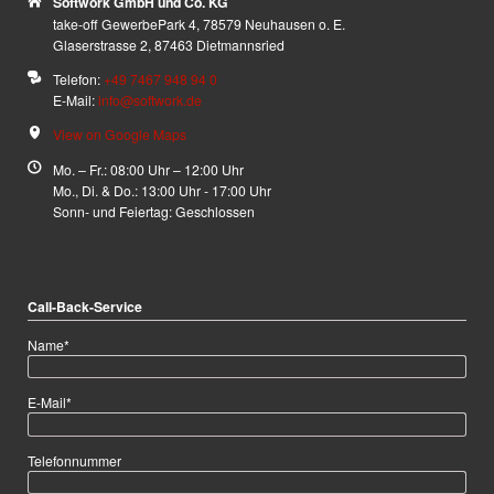
Softwork GmbH und Co. KG
take-off GewerbePark 4, 78579 Neuhausen o. E.
Glaserstrasse 2, 87463 Dietmannsried
Telefon:
+49 7467 948 94 0
E-Mail:
info@softwork.de
View on Google Maps
Mo. – Fr.: 08:00 Uhr – 12:00 Uhr
Mo., Di. & Do.: 13:00 Uhr - 17:00 Uhr
Sonn- und Feiertag: Geschlossen
Call-Back-Service
Pflichtfeld
Name
*
Pflichtfeld
E-Mail
*
Telefonnummer