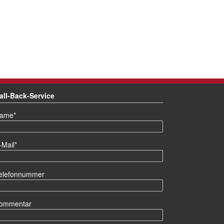
all-Back-Service
lichtfeld
ame
*
lichtfeld
-Mail
*
elefonnummer
ommentar