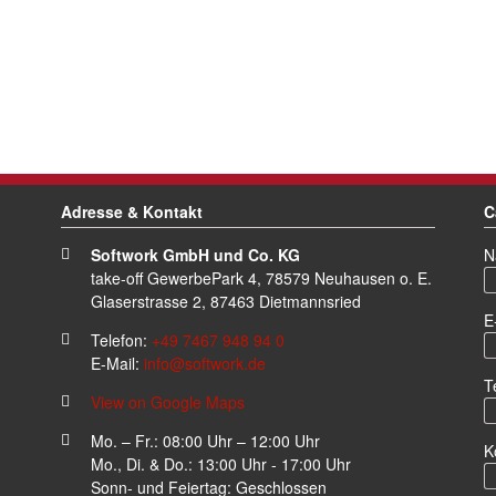
Adresse & Kontakt
C
Pf
Softwork GmbH und Co. KG
N
take-off GewerbePark 4, 78579 Neuhausen o. E.
Glaserstrasse 2, 87463 Dietmannsried
Pf
E
Telefon:
+49 7467 948 94 0
E-Mail:
info@softwork.de
T
View on Google Maps
Mo. – Fr.: 08:00 Uhr – 12:00 Uhr
K
Mo., Di. & Do.: 13:00 Uhr - 17:00 Uhr
Sonn- und Feiertag: Geschlossen