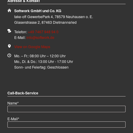
Adresse & Kontakt
Softwork GmbH und Co. KG
take-off GewerbePark 4, 78579 Neuhausen o. E.
Glaserstrasse 2, 87463 Dietmannsried
Telefon:
+49 7467 948 94 0
E-Mail:
info@softwork.de
View on Google Maps
Mo. – Fr.: 08:00 Uhr – 12:00 Uhr
Mo., Di. & Do.: 13:00 Uhr - 17:00 Uhr
Sonn- und Feiertag: Geschlossen
Call-Back-Service
Pflichtfeld
Name
*
Pflichtfeld
E-Mail
*